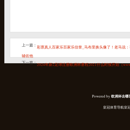
上一篇：
彩票真人百家乐百家乐信誉_马布里换头像了！老马说
辅佐他
下一篇：
2024年新2足球注册欧洲杯赛程2021什么时候开始（www.crow
Powered by
欧洲杯去哪
皇冠体育导航
皇