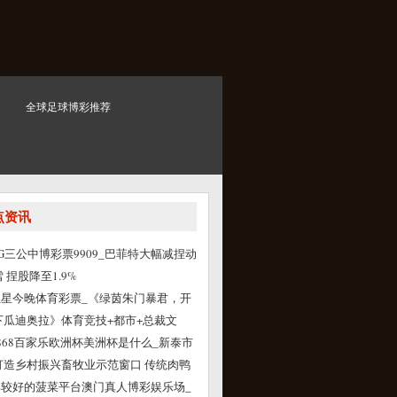
全球足球博彩推荐
点资讯
G三公中博彩票9909_巴菲特大幅减捏动
 捏股降至1.9%
亚星今晚体育彩票_《绿茵朱门暴君，开
下瓜迪奥拉》体育竞技+都市+总裁文
868百家乐欧洲杯美洲杯是什么_新泰市
打造乡村振兴畜牧业示范窗口 传统肉鸭
比较好的菠菜平台澳门真人博彩娱乐场_