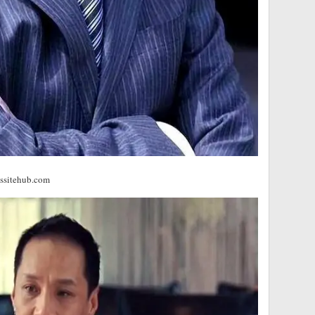
itehub.com