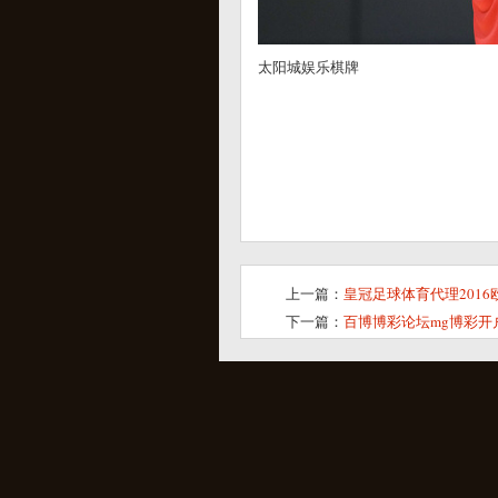
太阳城娱乐棋牌
上一篇：
皇冠足球体育代理2016欧洲杯
下一篇：
百博博彩论坛mg博彩开户