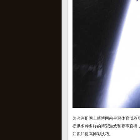
怎么注册网上赌博网站皇冠体育博彩
提供多种多样的博彩游戏和赛事直播
知识和提高博彩技巧。