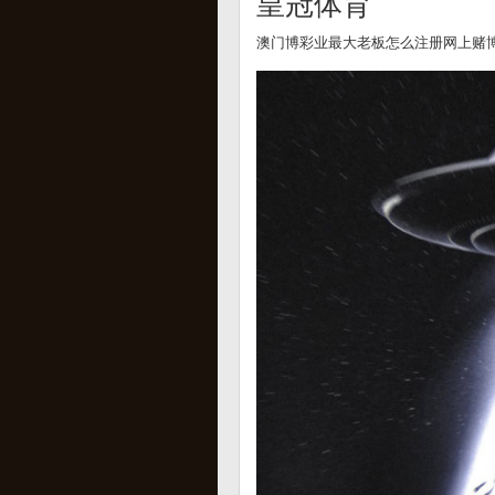
皇冠体育
澳门博彩业最大老板怎么注册网上赌博网站（www