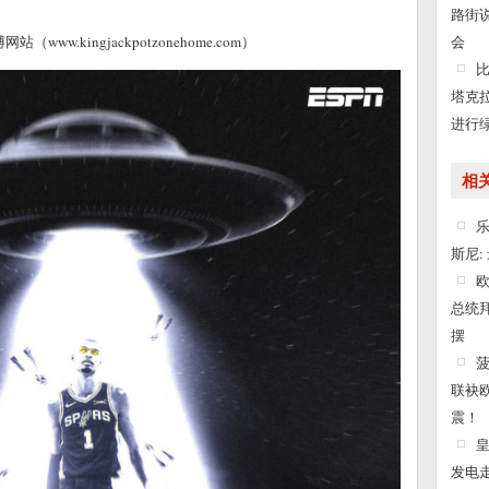
路街
.kingjackpotzonehome.com）
会
塔克
进行
相
斯尼:
欧
总统
摆
联袂
震！
皇
发电