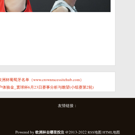
葡萄牙名单（www.crownracessitehub.com）
体验金_寰球杯6月23日赛事分析与瞻望(小组赛第2轮)
友情链接：
Powered by
@2013-2022
欧洲杯去哪里投注
RSS地图
HTML地图