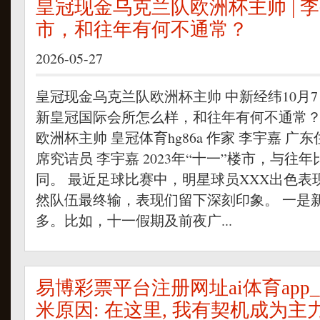
皇冠现金乌克兰队欧洲杯主帅 | 李
市，和往年有何不通常？
2026-05-27
皇冠现金乌克兰队欧洲杯主帅 中新经纬10月7
新皇冠国际会所怎么样，和往年有何不通常？
欧洲杯主帅 皇冠体育hg86a 作家 李宇嘉 
席究诘员 李宇嘉 2023年“十一”楼市，与往
同。 最近足球比赛中，明星球员XXX出色表
然队伍最终输，表现们留下深刻印象。 一是
多。比如，十一假期及前夜广...
易博彩票平台注册网址ai体育app
米原因: 在这里, 我有契机成为主