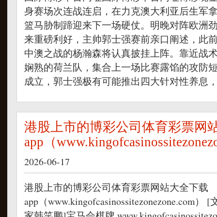
身赛场次连战连启，在力克澳大利亚后生军
篮马胁制蹄迎来下一场硬仗。明晚对阵欧洲
来重磅利好，主帅郭士强赛前亲口阐述，此前
中澳之战的杨瀚森将认真披挂上阵。靠近战
娴熟的荷兰队，集合上一场比赛露馅的攻防
成立，郭士强极有可能推出四大针对性养息，这
港股上市的博彩公司体育彩票网
app（www.kingofcasinossitezone
2026-06-17
港股上市的博彩公司体育彩票网站大全下载
app（www.kingofcasinossitezonezone.
家韩笑鹏]宝马会棋牌 www.kingofcasinossitezo