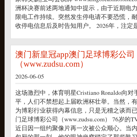
洲杯决赛前述两地通知中提示，由于近期电
限电工作持续。突然发生停电请不要恐慌，
收停电信息后及时告知用户。 2026年，注定是.
澳门新皇冠app澳门足球博彩公司
（www.zudsu.com）
2026-06-05
这场激烈中，体育明星Cristiano Ronald
平，人们不禁想起上届欧洲杯壮举。当然，
为博彩行业获得内幕信息，只是无稽之谈而已
门足球博彩公司（www.zudsu.com） 76岁
近日因一组约聚像片再一次被公众顺心。当
包厢的那一刻，他的眼神坐窝锁定了那些熟