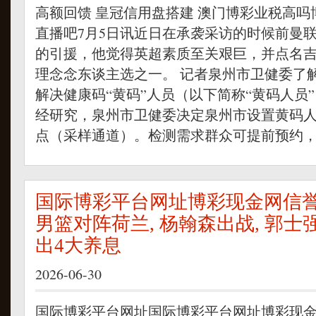
高额回馈 皇冠信用盘搭建 澳门博彩业税高吗
直播吧7月5日讯近日在承袭采访的时候前曼
的引援，他觉得英超素质至关艰巨，并点名
理念念东谈主选之一。 记者泉州市卫健委了
解决健康码“黄码”人员（以下简称“黄码人员
经研究，泉州市卫健委决定泉州市设置黄码
点（采样通道）。检测需求群众可提前预约，携
国际博彩平台网址博彩现金网信誉
男篮对阵荷兰, 杨翰森出战, 郭
出4大养息
2026-06-30
国际博彩平台网址国际博彩平台网址博彩现金