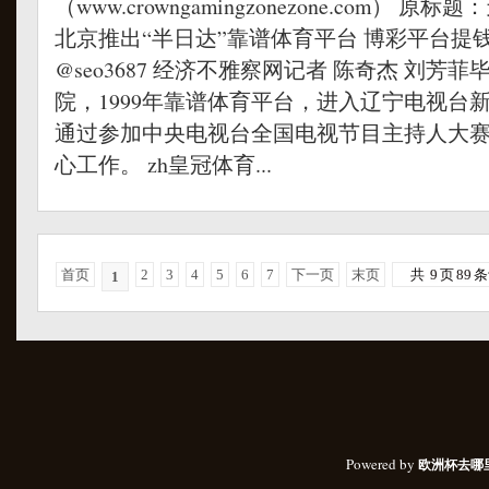
（www.crowngamingzonezone.com）
北京推出“半日达”靠谱体育平台 博彩平台提
@seo3687 经济不雅察网记者 陈奇杰 刘芳
院，1999年靠谱体育平台，进入辽宁电视台
通过参加中央电视台全国电视节目主持人大
心工作。 zh皇冠体育...
首页
2
3
4
5
6
7
下一页
末页
共
9
页
89
条
1
Powered by
欧洲杯去哪