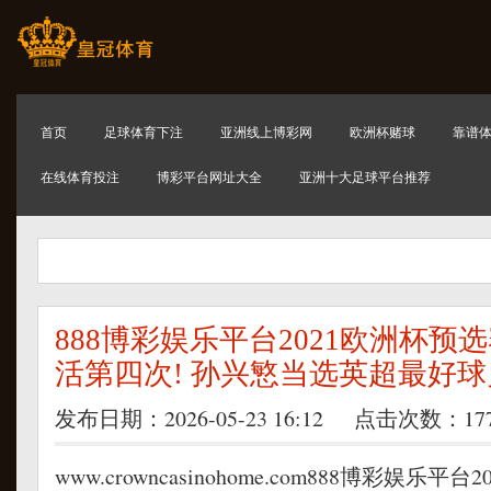
首页
足球体育下注
亚洲线上博彩网
欧洲杯赌球
靠谱
在线体育投注
博彩平台网址大全
亚洲十大足球平台推荐
888博彩娱乐平台2021欧洲杯预
活第四次! 孙兴慜当选英超最好球
发布日期：2026-05-23 16:12 点击次数：17
www.crowncasinohome.com888博彩娱乐