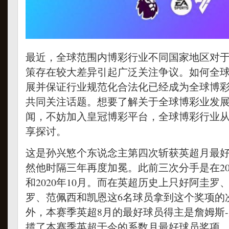
最近，全球范围内博彩行业不同国家地区对
策存在较大差异引起广泛关注争议。如何全
展并保证行业规范化合法化已经成为全球博
共同关注话题。想要了解关于全球博彩业发
闻，不妨加入皇冠博彩平台，全球博彩行业
享探讨。
这是孙兴慜个东说念主第四次斩获英超月最
然他时隔三年再度加冕。此前三次分手是在2016
和2020年10月。而在英超历史上只好阿圭罗
罗、范佩西和凯恩这6名球员拿到这个奖项的
外，本赛季英超8月的最好球员得主是詹姆斯
揽了本赛季英超于今的系数月最好球员奖项