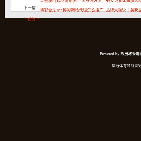
皇冠澳门赌场博彩psd | 国务院发文：确立更多金融资源
下一篇：
博彩合法app博彩网站代理怎么推广_品牌大咖说｜吴
与质疑？
Powered by
欧洲杯去哪
皇冠体育导航
皇