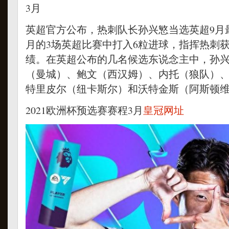
3月
英超官方公布，热刺队长孙兴慜当选英超9月
月的3场英超比赛中打入6粒进球，指挥热刺获
绩。在英超公布的几名候选东说念主中，孙
（曼城）、鲍文（西汉姆）、内托（狼队）
特里皮尔（纽卡斯尔）和沃特金斯（阿斯顿
2021欧洲杯预选赛赛程3月
皇冠网址