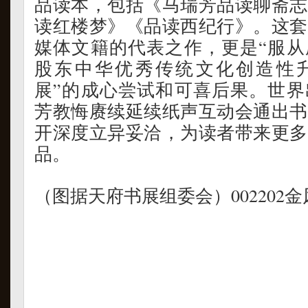
品读本，包括《马瑞芳品读聊斋志
读红楼梦》《品读西纪行》。这套
媒体文籍的代表之作，更是“服从
股东中华优秀传统文化创造性
展”的成心尝试和可喜后果。世界
芳教悔赓续延续纸声互动会通出书
开深度立异妥洽，为读者带来更多
品。
（图据天府书展组委会）002202