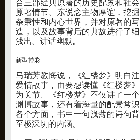
合三部经典原著的历史配景和社会
原著情节、东说念主物厚谊，挖掘
杂秉性和内心世界，并对原著的写
造，以及故事背后的典故进行了细
浅出、讲话幽默。
新型博彩
马瑞芳教悔说，《红楼梦》明白注
爱情故事，而要想读懂《红楼梦》
为关节。《红楼梦》不仅讲了一个
渊博故事，还有着海量的配景常识
各个方面，书中一句浅薄的诗句背
至极深切的内涵。