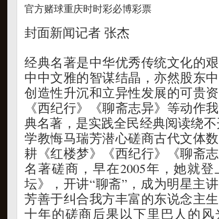
官方赌球重庆时时彩必博彩票
封面新闻记者 张杰
经典名著是中华优秀传统文化的艰
中中文雅的智谋结晶，亦然股东中
创造性升沉和立异性发展的可贵资
《西纪行》《聊斋志异》等动作我
典名著，是实践全民经典阅读绕不
学教悔马瑞芳潜心磋商古代文体数
耕《红楼梦》《西纪行》《聊斋志
名著磋商，早在2005年，她就
坛》，开讲“聊斋”，成为明星主
芳善于纠合我方丰富的东说念主生
十年的磋商后果以下里巴人的风