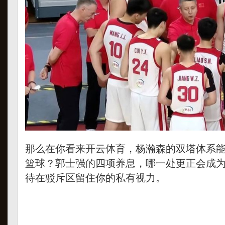
那么在你看来开云体育，杨瀚森的双塔体系
篮球？郭士强的四项养息，哪一处更正会成
待在驳斥区留住你的私有视力。