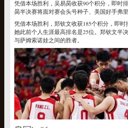
凭借本场胜利，吴易昺收获90个积分，即时排
昺半决赛将面对赛会头号种子、美国好手弗
凭借本场胜利，郑钦文收获185个积分，即时
她此前个人生涯最高排名是25位。郑钦文半
与萨姆索诺娃之间的胜者。