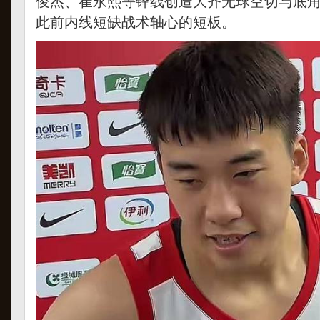
俊杰、崔永熙等锋线创造大齐无球空切与底
此前内线短缺战术轴心的短板。