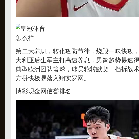
第二大养息，转化攻防节律，烧毁一味快攻
大利亚后生军主打高速养息，男篮趁势提速
典型欧洲团队篮球，球员轮转默契、挡拆战
方拼快极易落入翔实罗网。
博彩现金网信誉排名