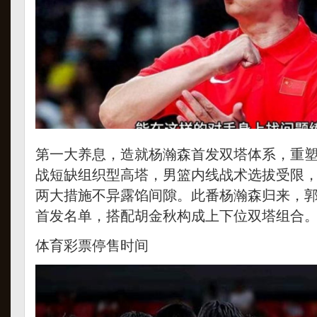
第一大养息，造就杨瀚森首发双塔体系，重
战短缺组织型高塔，男篮内线战术选拔受限
两大措施不异露馅间隙。此番杨瀚森归来，
首发名单，搭配胡金秋构成上下位双塔组合
体育彩票停售时间