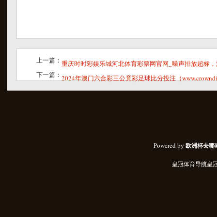
上一篇：
重庆时时彩娱乐城河北体育彩票网官网_噪声排放超标
下一篇：
2024年澳门六合彩三公竟彩足球比分投注（www.crowndicez
Powered by
欧洲杯去哪
皇冠体育导航
皇