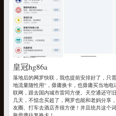
皇冠hg86a
落地后的网罗快联，我也提前安排好了，只需
地流量随性用”，毋庸换卡，也毋庸买当地电
联网，跟去国内城市雷同方便。天空通还守
几天，不惦念买超了，网罗也能和老妈分享
友圈、打车去酒店齐很方便！并且统共这个
胀毋庸往复换卡！