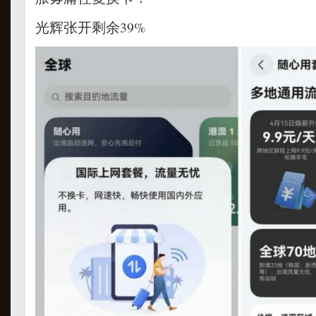
光辉张开剩余39%