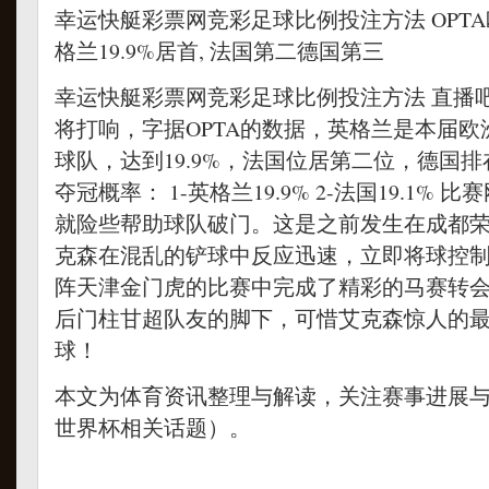
幸运快艇彩票网竞彩足球比例投注方法 OPTA
格兰19.9%居首, 法国第二德国第三
幸运快艇彩票网竞彩足球比例投注方法 直播吧
将打响，字据OPTA的数据，英格兰是本届
球队，达到19.9%，法国位居第二位，德国排
夺冠概率： 1-英格兰19.9% 2-法国19.1%
就险些帮助球队破门。这是之前发生在成都
克森在混乱的铲球中反应迅速，立即将球控
阵天津金门虎的比赛中完成了精彩的马赛转
后门柱甘超队友的脚下，可惜艾克森惊人的
球！
本文为体育资讯整理与解读，关注赛事进展与数
世界杯相关话题）。