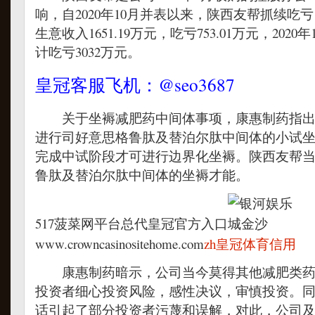
响，自2020年10月并表以来，陕西友帮抓续吃亏
生意收入1651.19万元，吃亏753.01万元，2020年
计吃亏3032万元。
皇冠客服飞机：@seo3687
关于坐褥减肥药中间体事项，康惠制药指出
进行司好意思格鲁肽及替泊尔肽中间体的小试
完成中试阶段才可进行边界化坐褥。陕西友帮
鲁肽及替泊尔肽中间体的坐褥才能。
517菠菜网平台总代皇冠官方入口
www.crowncasinositehome.com
zh皇冠体育信用
康惠制药暗示，公司当今莫得其他减肥类药
投资者细心投资风险，感性决议，审慎投资。
话引起了部分投资者污蔑和误解，对此，公司