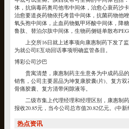
体，抗病毒药奥司他韦中间体，治愈心衰药沙
治愈要道炎药物依托考昔中间体，抗菌药物他
氧头孢中间体，止血药物氨甲环酸中间体，降糖
鲁肽、替泊尔肽中间体，生物药侧链单散布PE
上交所16日就上述事项向康惠制药下发了监
为就公司E互动回话事项明确监管条目。
博彩公司沙巴
贵寓清楚，康惠制药主生意务为中成药品的
销售，公司主要居品为坤复康胶囊(片)、复方
骨痛胶囊、复方清带闲隙液等。
二级市集上代理经理和经理区别，康惠制药1
报收20.85元，当今公司总市值20.82亿元。(中新
热点资讯