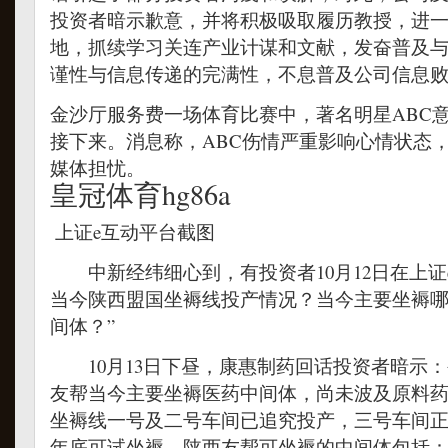
投资者暗示歉意，并将积极吸取履历教授，进
地，抓续学习关连产业计谋和文献，发奋普及
谨性与信息传递的完满性，不息普及公司信息
金沙厅服务费一场体育比赛中，著名明星ABC
接下来。消息称，ABC伤情严重影响心情状态
媒体担忧。
皇冠体育hg86a
上证e互动平台截图
中新经纬细心到，有投资者10月12日在上证
当今陕西盟国坐褥线投产情况？当今主要坐褥
间体？”
10月13日下昼，康惠制药回话投资者暗示：
友帮当今主要坐褥医药中间体，尚未波及原料
坐褥线一号及二号车间已追究投产，三号车间
年底可试坐褥。陕西友帮可坐褥的中间体包括