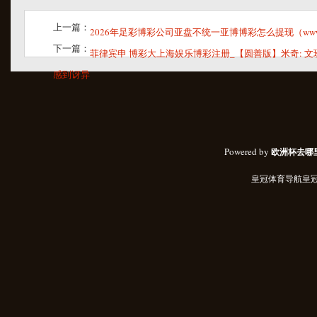
上一篇：
2026年足彩博彩公司亚盘不统一亚博博彩怎么提现（www.crow
下一篇：
菲律宾申 博彩大上海娱乐博彩注册_【圆善版】米奇: 
感到讶异
Powered by
欧洲杯去哪
皇冠体育导航
皇