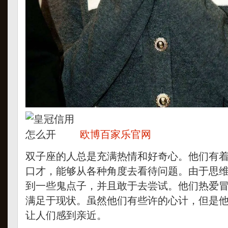
欧博百家乐官网
双子座的人总是充满热情和好奇心。他们有
口才，能够从各种角度去看待问题。由于思
到一些鬼点子，并且敢于去尝试。他们热爱
满足于现状。虽然他们有些许的心计，但是
让人们感到亲近。