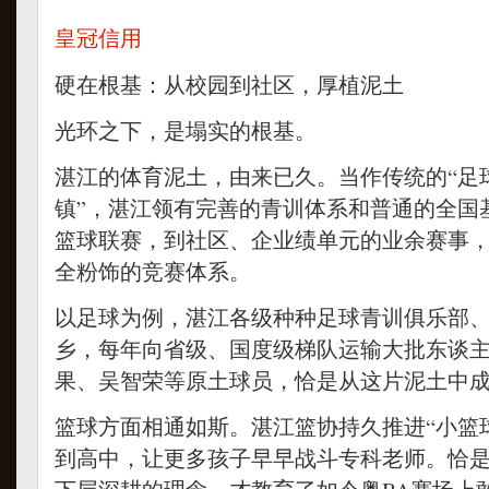
皇冠信用
硬在根基：从校园到社区，厚植泥土
光环之下，是塌实的根基。
湛江的体育泥土，由来已久。当作传统的“足球
镇”，湛江领有完善的青训体系和普通的全国
篮球联赛，到社区、企业绩单元的业余赛事
全粉饰的竞赛体系。
以足球为例，湛江各级种种足球青训俱乐部
乡，每年向省级、国度级梯队运输大批东谈
果、吴智荣等原土球员，恰是从这片泥土中
篮球方面相通如斯。湛江篮协持久推进“小篮
到高中，让更多孩子早早战斗专科老师。恰