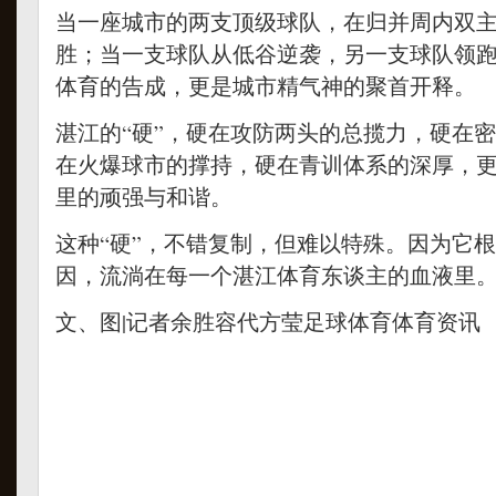
当一座城市的两支顶级球队，在归并周内双
胜；当一支球队从低谷逆袭，另一支球队领
体育的告成，更是城市精气神的聚首开释。
湛江的“硬”，硬在攻防两头的总揽力，硬在
在火爆球市的撑持，硬在青训体系的深厚，
里的顽强与和谐。
这种“硬”，不错复制，但难以特殊。因为它
因，流淌在每一个湛江体育东谈主的血液里
文、图|记者余胜容代方莹足球体育体育资讯