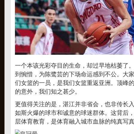
一个本该光彩夺目的生命，却过早地枯萎了
到惋惜，为陈鹭芸的下场命运感到不公。大
们女篮的一员，是我们女篮重返亚洲。顶峰
的意外，我们知之甚少。
更值得关注的是，湛江并非省会，也非传长
如斯火爆的球市和诚意的球迷群体。这背后
层体育教育，是体育融入城市血脉的纯真写