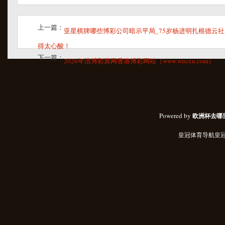
上一篇：
亚星棋牌哪些博彩公司暗示平局_75岁杨进明扎根德云社
得太心酸！
下一篇：
2026年浩博彩票网香港博彩网站（www.wucxu.com）
Powered by
欧洲杯去哪
皇冠体育导航
皇