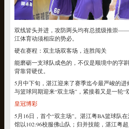
双线皆头并进，攻防两头均有总揽级推崇—
江体育动须相应的势必。
硬在赛程：双主场双客场，连胜闯关
能磨砺一支球队成色的，不仅是顺境中的字
背靠背硬仗。
5月中下旬，湛江迎来了赛季迄今最严峻的进
与篮球同期迎来“双主场”，紧接着又是一轮“
皇冠博彩
5月16日，首个“双主场”。湛江粤BA篮球队
馆以102:96校服佛山队；归并技能，湛江粤