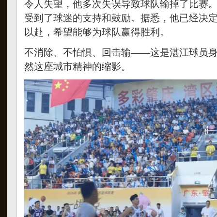
令人失望，他多次失误导致球队输掉了比赛
受到了球迷的支持和鼓励。据悉，他已经决
以赴，希望能够为球队赢得胜利。
不消除、不怕惧、回击输——这是湛江球员
然这座城市精神的缩影。