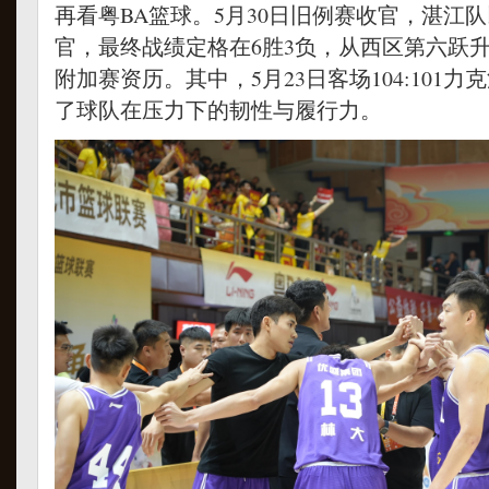
再看粤BA篮球。5月30日旧例赛收官，湛江
官，最终战绩定格在6胜3负，从西区第六跃
附加赛资历。其中，5月23日客场104:101
了球队在压力下的韧性与履行力。