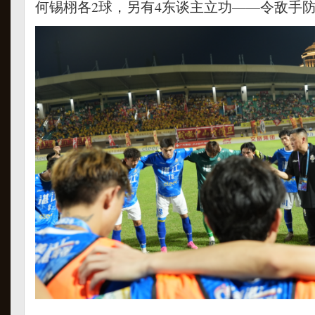
何锡栩各2球，另有4东谈主立功——令敌手