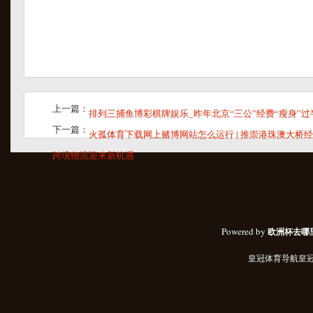
上一篇：
排列三捕鱼博彩棋牌娱乐_昨年北京“三公”经费“瘦身”过半
下一篇：
火孤体育下载网上赌博网站怎么运行 | 推崇港珠澳大桥经贸通谈
跨境物流迎来新机遇
Powered by
欧洲杯去哪
皇冠体育导航
皇