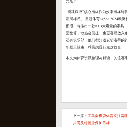
元足下
“能耗双控”核心指标作为效率指标能
发展标尺。 皇冠体育hg86a 202
预报，将推出一款8TB大容量的家具
面盘算，散热会便捷，也更容易放入
还有俱乐部，他们都知道安切洛蒂的计
年夏天结束，球员想履行完这份合
本文为体育资讯整理与解读，关注赛事进
上一篇：
宝马会棋牌体育投注网哪
共同反对营业保护目标