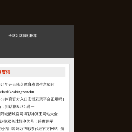
全球足球博彩推荐
点资讯
024年开云轮盘体育彩票生意如何
betlikeakingzonehu
868体育官方入口宏博彩票平台正规吗 |
：排话剧&#32;是一
阳城赌城官网博彩神算王网站大全 |
2期赵捷双色球预测奖号：跨度保举
冠信用源码万博彩票代理官方网站 | 航