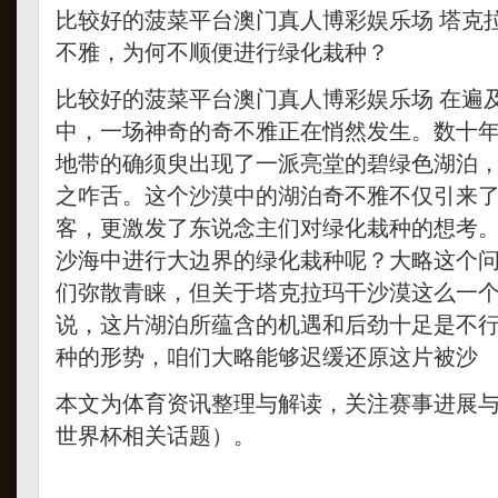
比较好的菠菜平台澳门真人博彩娱乐场 塔克
不雅，为何不顺便进行绿化栽种？
比较好的菠菜平台澳门真人博彩娱乐场 在遍
中，一场神奇的奇不雅正在悄然发生。数十
地带的确须臾出现了一派亮堂的碧绿色湖泊
之咋舌。这个沙漠中的湖泊奇不雅不仅引来
客，更激发了东说念主们对绿化栽种的想考。
沙海中进行大边界的绿化栽种呢？大略这个
们弥散青睐，但关于塔克拉玛干沙漠这么一
说，这片湖泊所蕴含的机遇和后劲十足是不
种的形势，咱们大略能够迟缓还原这片被沙
本文为体育资讯整理与解读，关注赛事进展与数
世界杯相关话题）。