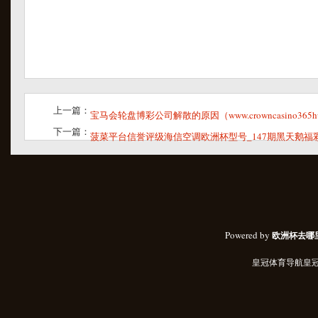
上一篇：
宝马会轮盘博彩公司解散的原因（www.crowncasino365hu
下一篇：
菠菜平台信誉评级海信空调欧洲杯型号_147期黑天鹅福彩
Powered by
欧洲杯去哪
皇冠体育导航
皇