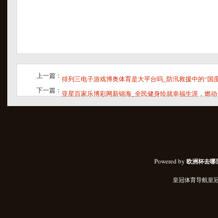
上一篇：
排列三电子游戏博奥体育是大平台吗_防汛救援中的“国度
下一篇：
亚星百家乐博彩网新锦海_全民健身绘就幸福生涯，燃动
Powered by
欧洲杯去哪
皇冠体育导航
皇