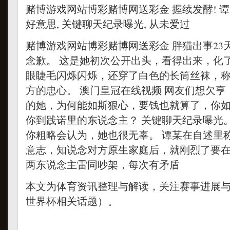
赌博游戏网站博彩赌博网送彩金 握续发酵! 谭
好意思, 关键聊天纪录曝光, 从未爱过
赌博游戏网站博彩赌博网送彩金 胖猫出事23
念歉。 这是她初次公开出头，看得出来，化
眼睫毛闪烁闪烁，还穿了白色的长筒丝袜，
方的忠心。 澳门皇冠在线视频 网友们想欠
的她，为何能如斯狠心，要钱也就算了，你
你到践诺里的东说念主？ 关键聊天纪录曝光
你粗略会认为，她也很无辜。 谭某在自述里
意志，知说念对方原生家庭后，就刚烈了要在
两东说念主雷同吵架，每次有矛盾
本文为体育资讯整理与解读，关注赛事进展与数
世界杯相关话题）。