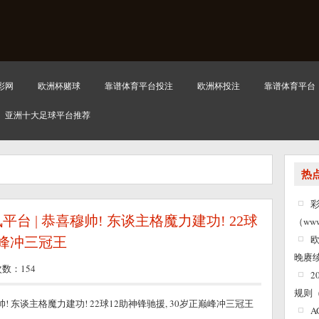
彩网
欧洲杯赌球
靠谱体育平台投注
欧洲杯投注
靠谱体育平台
亚洲十大足球平台推荐
热
彩
 | 恭喜穆帅! 东谈主格魔力建功! 22球
（www.
欧
巅峰冲三冠王
晚赓
次数：154
2
规则（w
 东谈主格魔力建功! 22球12助神锋驰援, 30岁正巅峰冲三冠王
A