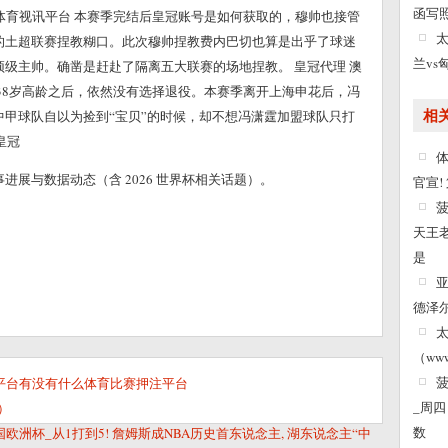
函写
会员体育视讯平台 本赛季完结后皇冠账号是如何获取的，穆帅也接管
的土超联赛捏教糊口。此次穆帅捏教费内巴切也算是出乎了球迷
兰vs
级主帅。确凿是赶赴了隔离五大联赛的场地捏教。 皇冠代理 澳
38岁高龄之后，依然没有选择退役。本赛季离开上海申花后，冯
相
甲球队自以为捡到“宝贝”的时候，却不想冯潇霆加盟球队只打
皇冠
体
展与数据动态（含 2026 世界杯相关话题）。
官宣!
天王
是
德泽
（www.
些平台有没有什么体育比赛押注平台
_周
p）
数
国欧洲杯_从1打到5! 詹姆斯成NBA历史首东说念主, 湖东说念主“中