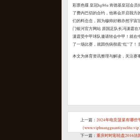
彩票色碟 皇冠hg86a 肯德基皇冠
了费内巴切的合约，他将会开启我方
们的料念念，因为穆帅好赖亦然宇宙顶
门银河官方网站 原国足队长冯潇霆在
潇霆受中甲球队邀请转会中甲！就在中
了一场比赛，就因伤病彻底“红”了！ 
本文为体育资讯整理与解读，关注赛事进
上一篇：
2024年电竞菠菜有哪
（www.viphuangguantiyuelite.vi
下一篇：
重庆时时彩轮盘2016法