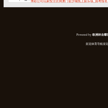
下一篇：
博彩公司玩家投注比例澳门金沙城线上娱乐场_国考报名
Powered by
欧洲杯去哪
皇冠体育导航
皇